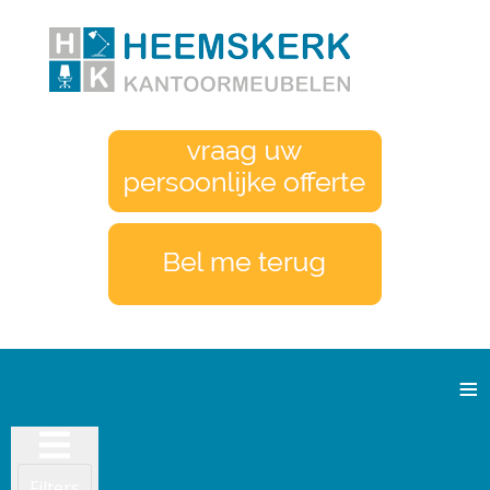
≡
Filters