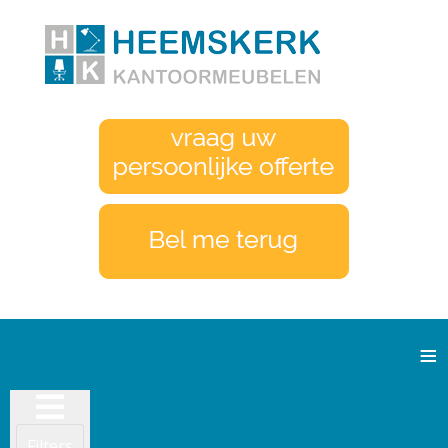
≡
Filters