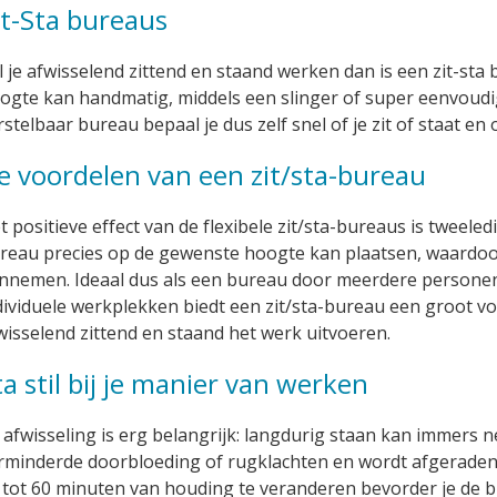
it-Sta bureaus
l je afwisselend zittend en staand werken dan is een zit-sta 
ogte kan handmatig, middels een slinger of super eenvoudi
rstelbaar bureau bepaal je dus zelf snel of je zit of staat e
e voordelen van een zit/sta-bureau
t positieve effect van de flexibele zit/sta-bureaus is tweeled
reau precies op de gewenste hoogte kan plaatsen, waardoo
nnemen. Ideaal dus als een bureau door meerdere personen 
dividuele werkplekken biedt een zit/sta-bureau een groot vo
wisselend zittend en staand het werk uitvoeren.
ta stil bij je manier van werken
 afwisseling is erg belangrijk: langdurig staan kan immers ne
rminderde doorbloeding of rugklachten en wordt afgeraden 
 tot 60 minuten van houding te veranderen bevorder je de b