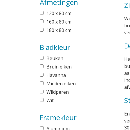
Afmetingen
Z
120 x 80 cm
Wi
160 x 80 cm
ho
180 x 80 cm
ve
D
Bladkleur
Beuken
He
bu
Bruin eiken
aa
Havanna
in
Midden eiken
af
Wildperen
S
Wit
En
Framekleur
ve
30
Aluminium