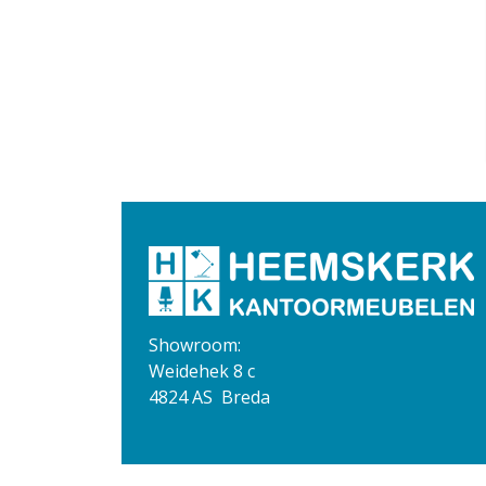
Showroom:
Weidehek 8 c
4824 AS Breda