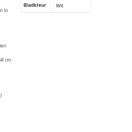
Bladkleur
Wit
n in
len
58 cm.
)