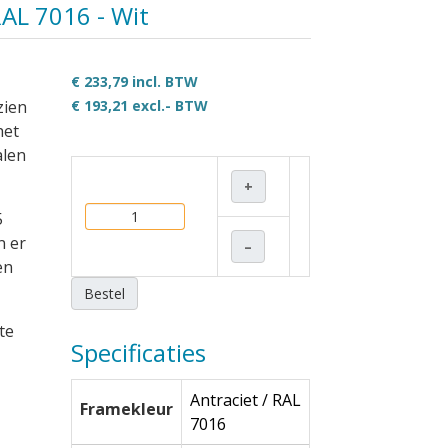
RAL 7016 - Wit
€ 233,79 incl. BTW
zien
€ 193,21
excl.- BTW
het
alen
+
5
n er
–
en
Bestel
te
Specificaties
Antraciet / RAL
Framekleur
7016