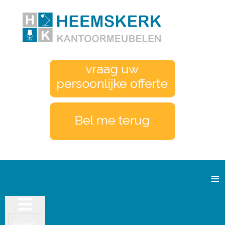
≡
Filters