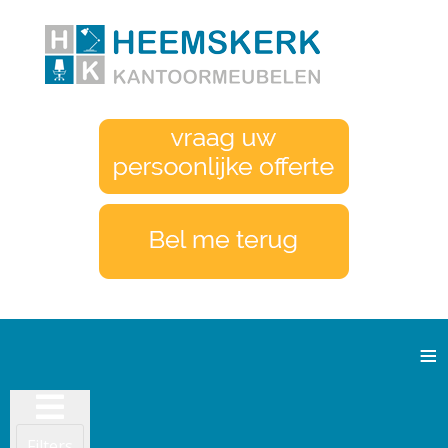
≡
Filters