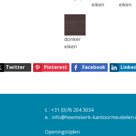
eiken
eiken
donker
eiken
Twitter
Pinterest
Facebook
Linke
t. :
+31 (0)76 204 3034
e. :
info@heemskerk-kantoormeubelen.
Openingstijden