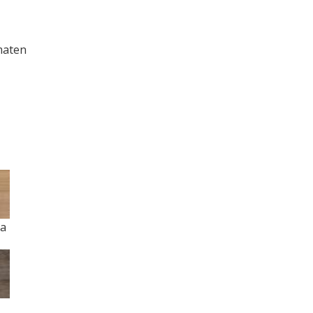
maten
na