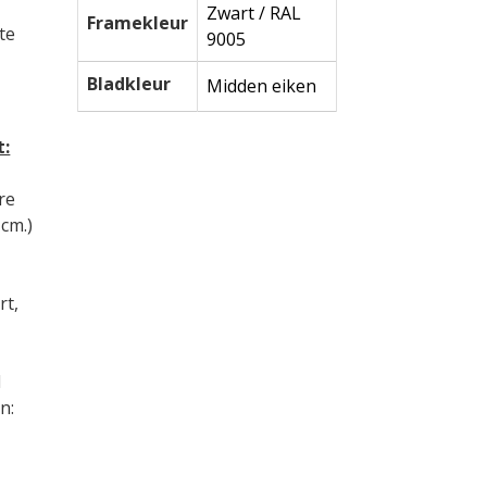
Zwart / RAL
Framekleur
te
9005
Bladkleur
Midden eiken
t:
re
 cm.)
rt,
d
n: