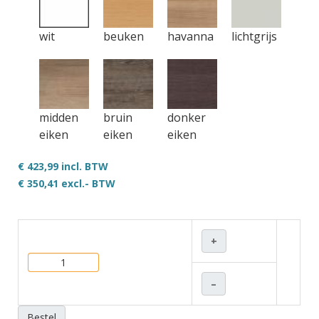
wit
beuken
havanna
lichtgrijs
midden
bruin
donker
eiken
eiken
eiken
€ 423,99 incl. BTW
€ 350,41
excl.- BTW
+
–
Bestel