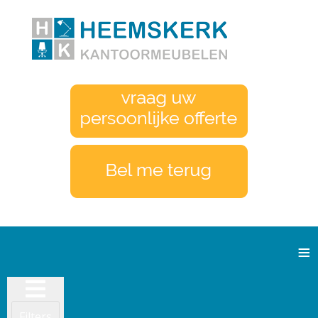
≡
Filters