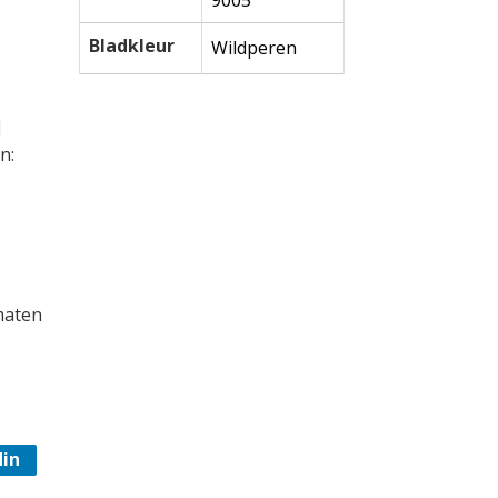
9005
Bladkleur
Wildperen
d
n:
maten
din