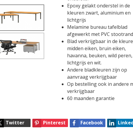
Epoxy gelakt onderstel in de
kleuren zwart, aluminium en
lichtgrijs
Melamine bureau tafelblad
afgewerkt met PVC stootran
Blad verkrijgbaar in de kleure
midden eiken, bruin eiken,
havanna, beuken, wild peren,
lichtgrijs en wit.
Andere bladkleuren zijn op
aanvraag verkrijgbaar
Op bestelling ook in andere 
verkrijgbaar
60 maanden garantie
Twitter
Pinterest
Facebook
Linke