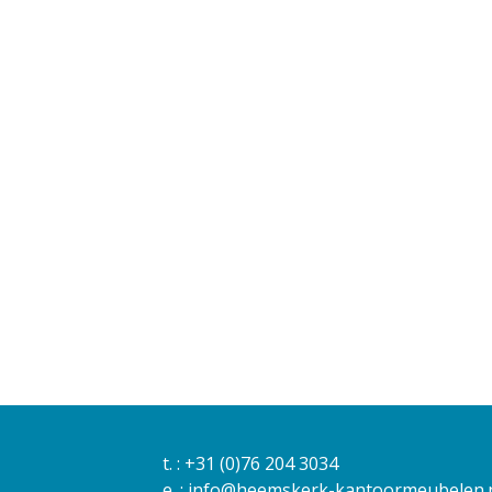
t. :
+31 (0)76 204 3034
e. :
info@heemskerk-kantoormeubelen.