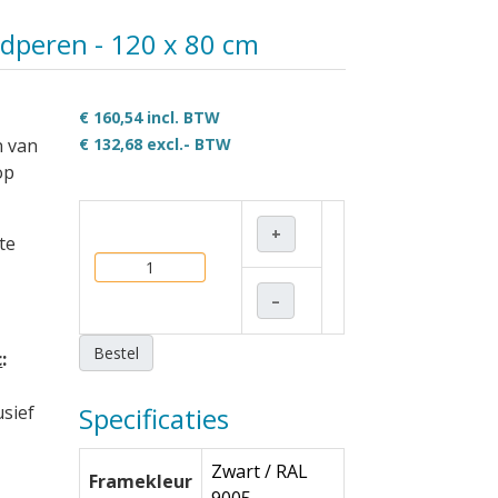
ldperen - 120 x 80 cm
€ 160,54 incl. BTW
n van
€ 132,68
excl.- BTW
op
+
te
–
Bestel
c
:
usief
Specificaties
Zwart / RAL
Framekleur