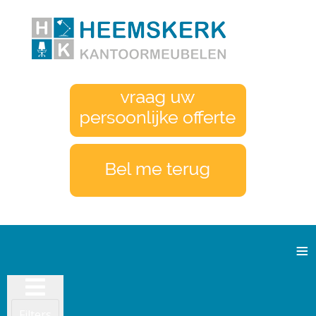
≡
Filters