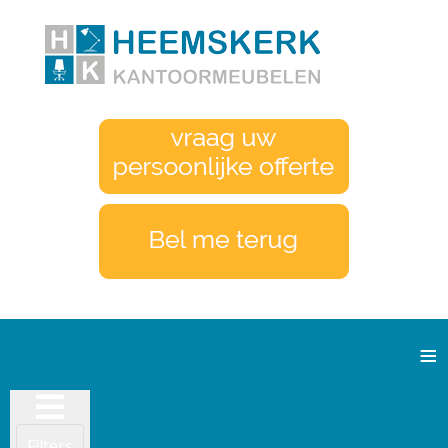
≡
Filters